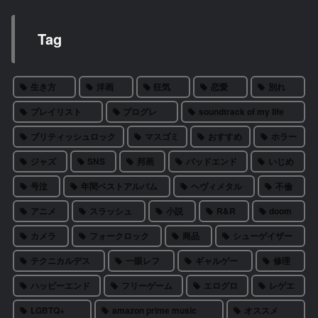
Tag
生き方
洋画
狂気
恋愛
別れ
プレイリスト
プログレ
soundtrack of my life
ブリティッシュロック
マスゴミ
おすすめ
ホラー
ジャズ
SNS
邦画
バッドエンド
いじめ
号泣
年間ベストアルバム
ヘヴィメタル
不倫
アニメ
スラッシュ
小説
R&R
doom
カメラ
フォークロック
商品
シューゲイザー
テクニカルデス
一眼レフ
ギャルゲー
修理
ハッピーエンド
フリーゲーム
エログロ
レゲエ
LGBTQ+
amazon prime music
オススメ