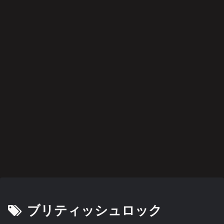
音楽
音楽
雑記
後遺症・健康
音楽
スポーツ
阪神タイガース
過ち
2022
イジ
方麻
スマ
切り
哀愁
色の
年
メト
痺者
ホを
札の
のド
記憶
BES
オナ
と高
閉じ
使い
ッグ
T
ジ２
齢者
て深
方
ス
ALB
/
呼吸
UM
EMS
スポーツ
音楽
の効
果
悲運
21世
は？
のマ
紀の
イヒ
プロ
ーロ
グレ
ー
好盤
後遺症・健康
映画・ドラマ・アニメ
映画・ドラマ・アニメ
映画・ドラマ・アニメ
映画・ドラマ・アニメ
映画・ドラマ・アニメ
映画・ドラマ・アニメ
身
人助
みじ
何が
関心
愛と
異世
体、
けで
かく
彼女
領域
は決
界恋
故障
も悪
も美
をさ
につ
して
愛奪
中で
事は
しく
うさ
いて
後悔
回作
す
悪事
燃え
せた
しな
戦
か
いこ
阪神タイガース
映画・ドラマ・アニメ
と
藤川
カレ
監督
ンダ
に期
ー·キ
待
ラー
ブリティッシュロック