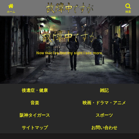
ホーム
検索
Now that I've lost my sight I see more.
後遺症・健康
雑記
音楽
映画・ドラマ・アニメ
阪神タイガース
スポーツ
サイトマップ
お問い合わせ