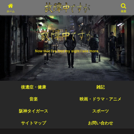
ホーム
検索
Now that I've lost my sight I see more.
後遺症・健康
雑記
音楽
映画・ドラマ・アニメ
阪神タイガース
スポーツ
サイトマップ
お問い合わせ