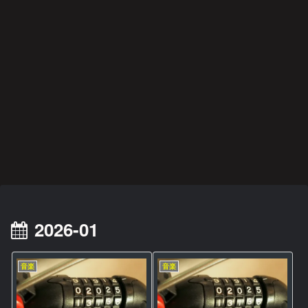
阪神タイガース
映画・ドラマ・アニメ
音楽
スポーツ
映画・ドラマ・アニメ
映画・ドラマ・アニメ
音楽
切り
異世
スマ
みじ
カレ
過ち
哀愁
札の
界恋
ホを
かく
ンダ
色の
のド
使い
愛奪
閉じ
も美
ー·キ
記憶
ッグ
方
回作
て深
しく
ラー
ス
戦
呼吸
燃え
スポーツ
後遺症・健康
映画・ドラマ・アニメ
映画・ドラマ・アニメ
悲運
方麻
愛と
何が
のマ
痺者
は決
彼女
イヒ
と高
して
をさ
ーロ
齢者
後悔
うさ
ー
/
しな
せた
EMS
いこ
か
阪神タイガース
雑記
後遺症・健康
音楽
映画・ドラマ・アニメ
映画・ドラマ・アニメ
音楽
の効
と
果
藤川
イジ
身
2022
人助
関心
21世
は？
監督
メト
体、
年
けで
領域
紀の
に期
オナ
故障
BES
も悪
につ
プロ
待
ジ２
中で
T
事は
いて
グレ
す
ALB
悪事
好盤
UM
2026-01
音楽
音楽