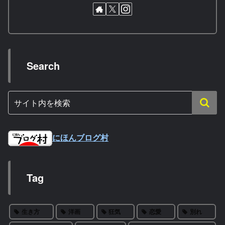
Search
にほんブログ村
Tag
生き方
洋画
狂気
恋愛
別れ