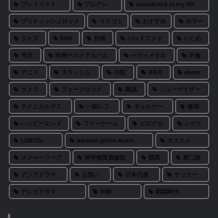
プレイリスト
プログレ
soundtrack of my life
ブリティッシュロック
マスゴミ
おすすめ
ホラー
ジャズ
SNS
邦画
バッドエンド
いじめ
号泣
年間ベストアルバム
ヘヴィメタル
不倫
アニメ
スラッシュ
小説
R&R
doom
カメラ
フォークロック
商品
シューゲイザー
テクニカルデス
一眼レフ
ギャルゲー
修理
ハッピーエンド
フリーゲーム
エログロ
レゲエ
LGBTQ+
amazon prime music
オススメ
メジャーリーグ
科学物質過敏症
競馬
厨二病
アジアドラマ
お笑い
日本代表
サッカー
テレビドラマ
W杯
戦国時代