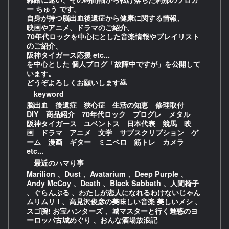
ー ちゅう です。
自身が持つ脳出血後遺症から健康に関する情報、
映画やアニメ、ドラマのご紹介、
70年代ロックを中心にとした音楽情報やプレイリスト
のご紹介、
阪神タイガース応援 etc...
を中心とした 個人ブログ「故障中ですが」を公開して
います。
どうぞよろしくお願いします🙇
keyword
脳出血 後遺症 狭心症 生活の知恵 修理取付
DIY 商品紹介 70年代ロック プログレ メタル
阪神タイガース ユベントス 日本代表 競馬 映
画 ドラマ アニメ 文学 サブスクリプション ゲ
ーム 漫画 ギター ミニベロ 筋トレ カメラ
etc...
最近のハマり事
Marilion 、Dust 、Avatarium 、Deep Purple 、
Andy McCoy 、Death 、Black Sabbath 、人間椅子
、ぐらんぶる 、わたしが恋人になれるわけないじゃん
ムリムリ ! 、高見沢俊彦の美味しい音楽 美しいメシ 、
スゴ腕! お宝ハンターズ 、城マスターと行く魅惑のヨ
ーロッパ古城めぐり 、おんな酒場放浪記