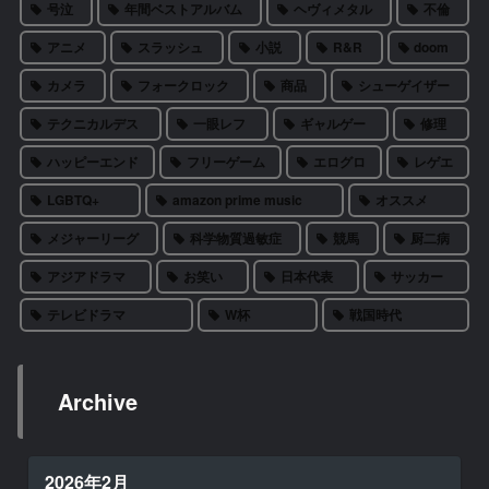
号泣
年間ベストアルバム
ヘヴィメタル
不倫
アニメ
スラッシュ
小説
R&R
doom
カメラ
フォークロック
商品
シューゲイザー
テクニカルデス
一眼レフ
ギャルゲー
修理
ハッピーエンド
フリーゲーム
エログロ
レゲエ
LGBTQ+
amazon prime music
オススメ
メジャーリーグ
科学物質過敏症
競馬
厨二病
アジアドラマ
お笑い
日本代表
サッカー
テレビドラマ
W杯
戦国時代
Archive
2026年2月