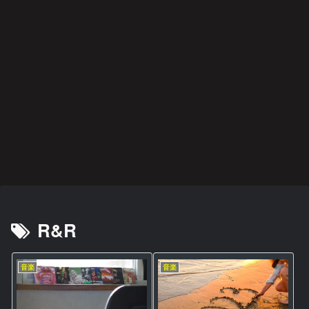
映画・ドラマ・アニメ
音楽
音楽
映画・ドラマ・アニメ
雑記
スポーツ
阪神タイガース
カレ
2022
何が
イジ
悲運
切り
哀愁
ンダ
年
彼女
メト
のマ
札の
のド
ー·キ
BES
をさ
オナ
イヒ
使い
ッグ
ラー
T
うさ
ジ２
ーロ
方
ス
ALB
せた
ー
UM
か
阪神タイガース
映画・ドラマ・アニメ
映画・ドラマ・アニメ
後遺症・健康
藤川
人助
みじ
方麻
監督
けで
かく
痺者
に期
も悪
も美
と高
待
事は
しく
齢者
悪事
燃え
/
EMS
スポーツ
映画・ドラマ・アニメ
音楽
映画・ドラマ・アニメ
映画・ドラマ・アニメ
音楽
後遺症・健康
の効
果
スマ
異世
過ち
愛と
関心
21世
身
は？
ホを
界恋
色の
は決
領域
紀の
体、
閉じ
愛奪
記憶
して
につ
プロ
故障
て深
回作
後悔
いて
グレ
中で
呼吸
戦
しな
好盤
す
いこ
と
R&R
音楽
音楽