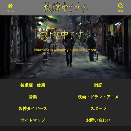
ホーム
検索
Now that I've lost my sight I see more.
後遺症・健康
雑記
音楽
映画・ドラマ・アニメ
阪神タイガース
スポーツ
サイトマップ
お問い合わせ