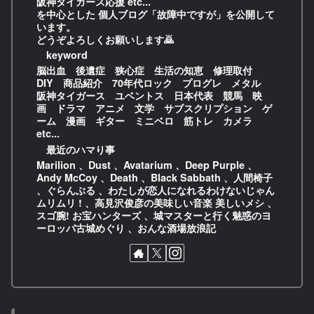
阪神タイガース応援 etc...
を中心とした 個人ブログ「故障中ですが」を公開して
います。
どうぞよろしくお願いします🙇
keyword
脳出血 後遺症 狭心症 生活の知恵 修理取付
DIY 商品紹介 70年代ロック プログレ メタル
阪神タイガース ユベントス 日本代表 競馬 映
画 ドラマ アニメ 文学 サブスクリプション ゲ
ーム 漫画 ギター ミニベロ 筋トレ カメラ
etc...
最近のハマり事
Marilion 、Dust 、Avatarium 、Deep Purple 、
Andy McCoy 、Death 、Black Sabbath 、人間椅子
、ぐらんぶる 、わたしが恋人になれるわけないじゃん
ムリムリ ! 、高見沢俊彦の美味しい音楽 美しいメシ 、
スゴ腕! お宝ハンターズ 、城マスターと行く魅惑のヨ
ーロッパ古城めぐり 、おんな酒場放浪記