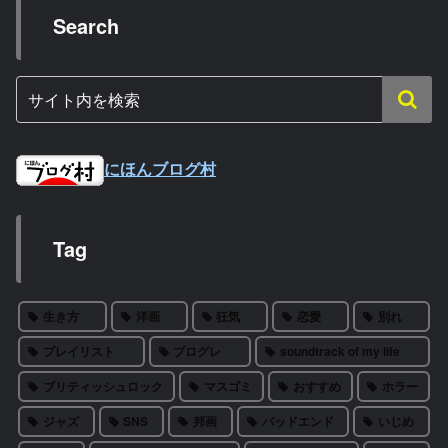
Search
にほんブログ村
Tag
生き方
洋画
狂気
恋愛
別れ
プレイリスト
プログレ
soundtrack of my life
ブリティッシュロック
マスゴミ
おすすめ
ホラー
ジャズ
SNS
邦画
バッドエンド
いじめ