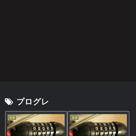
阪神タイガース
音楽
音楽
後遺症・健康
映画・ドラマ・アニメ
映画・ドラマ・アニメ
阪神タイガース
藤川
2022
過ち
身
愛と
みじ
切り
監督
年
色の
体、
は決
かく
札の
に期
BES
記憶
故障
して
も美
使い
待
T
中で
後悔
しく
方
ALB
す
しな
燃え
UM
いこ
スポーツ
映画・ドラマ・アニメ
後遺症・健康
スポーツ
音楽
映画・ドラマ・アニメ
音楽
と
悲運
異世
方麻
スマ
21世
何が
哀愁
のマ
界恋
痺者
ホを
紀の
彼女
のド
イヒ
愛奪
と高
閉じ
プロ
をさ
ッグ
ーロ
回作
齢者
て深
グレ
うさ
ス
ー
戦
/
呼吸
好盤
せた
EMS
か
雑記
映画・ドラマ・アニメ
映画・ドラマ・アニメ
映画・ドラマ・アニメ
の効
果
イジ
カレ
人助
関心
は？
メト
ンダ
けで
領域
オナ
ー·キ
も悪
につ
ジ２
ラー
事は
いて
悪事
プログレ
音楽
音楽