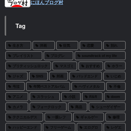
にほんブログ村
Tag
生き方
洋画
狂気
恋愛
別れ
プレイリスト
プログレ
soundtrack of my life
ブリティッシュロック
マスゴミ
おすすめ
ホラー
ジャズ
SNS
邦画
バッドエンド
いじめ
号泣
年間ベストアルバム
ヘヴィメタル
不倫
アニメ
スラッシュ
小説
R&R
doom
カメラ
フォークロック
商品
シューゲイザー
テクニカルデス
一眼レフ
ギャルゲー
修理
ハッピーエンド
フリーゲーム
エログロ
レゲエ