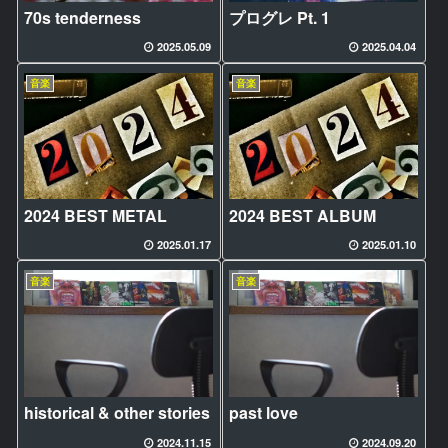
70s tenderness
プログレ Pt. 1
2025.05.09
2025.04.04
音楽
音楽
2024 BEST METAL
2024 BEST ALBUM
2025.01.17
2025.01.10
音楽
音楽
historical & other stories
past love
2024.11.15
2024.09.20