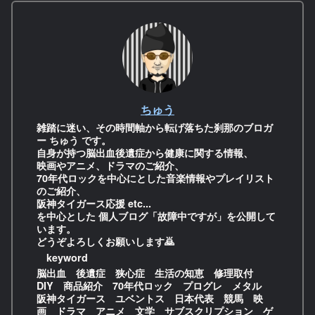
ちゅう
雑踏に迷い、その時間軸から転げ落ちた刹那のブロガ
ー ちゅう です。
自身が持つ脳出血後遺症から健康に関する情報、
映画やアニメ、ドラマのご紹介、
70年代ロックを中心にとした音楽情報やプレイリスト
のご紹介、
阪神タイガース応援 etc...
を中心とした 個人ブログ「故障中ですが」を公開して
います。
どうぞよろしくお願いします🙇
keyword
脳出血 後遺症 狭心症 生活の知恵 修理取付
DIY 商品紹介 70年代ロック プログレ メタル
阪神タイガース ユベントス 日本代表 競馬 映
画 ドラマ アニメ 文学 サブスクリプション ゲ