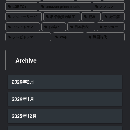
LGBTQ+
amazon prime music
オススメ
メジャーリーグ
科学物質過敏症
競馬
厨二病
アジアドラマ
お笑い
日本代表
サッカー
テレビドラマ
W杯
戦国時代
Archive
2026年2月
2026年1月
2025年12月