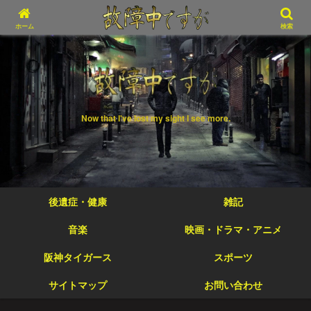
ホーム
検索
Now that I've lost my sight I see more.
後遺症・健康
雑記
音楽
映画・ドラマ・アニメ
阪神タイガース
スポーツ
サイトマップ
お問い合わせ