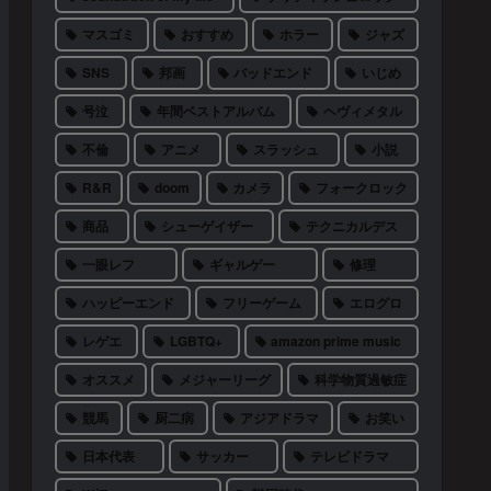
マスゴミ
おすすめ
ホラー
ジャズ
SNS
邦画
バッドエンド
いじめ
号泣
年間ベストアルバム
ヘヴィメタル
不倫
アニメ
スラッシュ
小説
R&R
doom
カメラ
フォークロック
商品
シューゲイザー
テクニカルデス
一眼レフ
ギャルゲー
修理
ハッピーエンド
フリーゲーム
エログロ
レゲエ
LGBTQ+
amazon prime music
オススメ
メジャーリーグ
科学物質過敏症
競馬
厨二病
アジアドラマ
お笑い
日本代表
サッカー
テレビドラマ