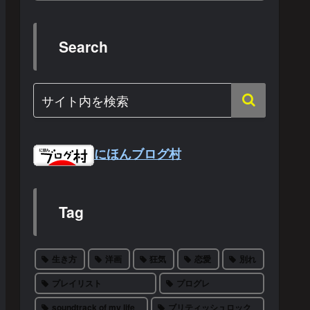
Search
にほんブログ村
Tag
生き方
洋画
狂気
恋愛
別れ
プレイリスト
プログレ
soundtrack of my life
ブリティッシュロック