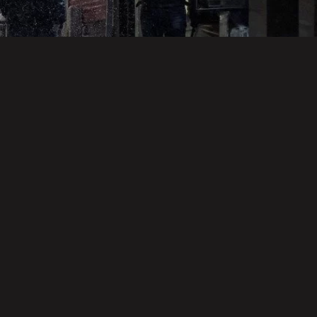
ポーツ
後遺症・健康
映画・ドラマ・アニメ
マホを閉じ
身体、故障中
みじかくも美
深呼吸
です
しく燃え
映画・ドラマ・アニメ
後遺症・健康
音楽
心領域 につ
方麻痺者と高
過ち色の記憶
て
齢者 / EMSの
効果は？