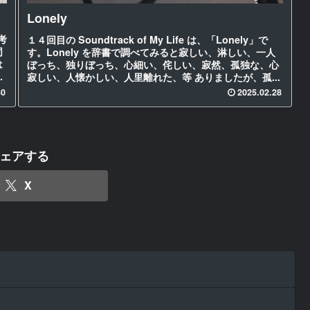
Lonely
考
１４回目の Soundtrack of My Life は、「Lonely」で
同
す。Lonely を辞書で調べてみると寂しい、淋しい、一人
は
ぼっち、独りぼっち、心細い、侘しい、寂然、孤独な、心
を
寂しい、人懐かしい、人里離れた、等 ありましたが、孤...
30
2025.02.28
ェアする
X