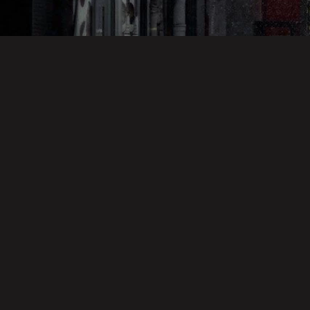
阪神タイガース
スポーツ
音楽
切り札の使い
悲運のマイヒ
哀愁のドッグ
方
ーロー
ス
映画・ドラマ・アニメ
映画・ドラマ・アニメ
映画・ドラマ・アニメ
カレンダー·キ
異世界恋愛奪
愛とは決して