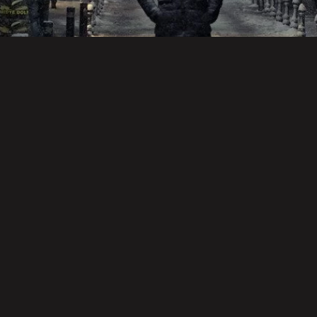
雑記
阪神タイガース
映画・ドラマ・アニメ
ス
イジメトオナ
藤川監督に期
何が彼女をさ
ス
ジ２
待
うさせたか
て
音楽
音楽
映画・ドラマ・アニメ
2022年 BEST
21世紀のプロ
人助けでも悪
関
ALBUM
グレ好盤
事は悪事
い