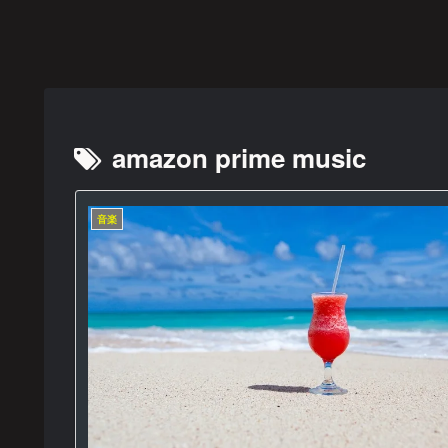
ラー
回作戦
後悔しないこ
と
amazon prime music
音楽