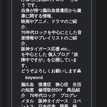
う です。
自身が持つ脳出血後遺症から健
康に関する情報、
映画やアニメ、ドラマのご紹
介、
70年代ロックを中心にとした音
楽情報やプレイリストのご紹
介、
阪神タイガース応援 etc...
を中心とした 個人ブログ「故
障中ですが」を公開していま
す。
どうぞよろしくお願いします🙇
keyword
脳出血 後遺症 狭心症 生活
の知恵 修理取付DIY 商品紹
介 70年代ロック プログレ
メタル 阪神タイガース ユベ
ントス 日本代表 競馬 映