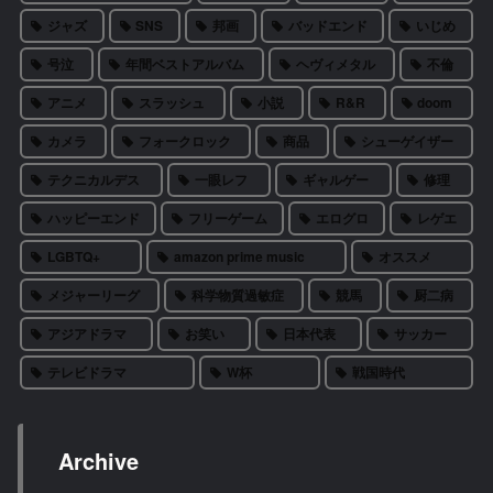
ジャズ
SNS
邦画
バッドエンド
いじめ
号泣
年間ベストアルバム
ヘヴィメタル
不倫
アニメ
スラッシュ
小説
R&R
doom
カメラ
フォークロック
商品
シューゲイザー
テクニカルデス
一眼レフ
ギャルゲー
修理
ハッピーエンド
フリーゲーム
エログロ
レゲエ
LGBTQ+
amazon prime music
オススメ
メジャーリーグ
科学物質過敏症
競馬
厨二病
アジアドラマ
お笑い
日本代表
サッカー
テレビドラマ
W杯
戦国時代
Archive