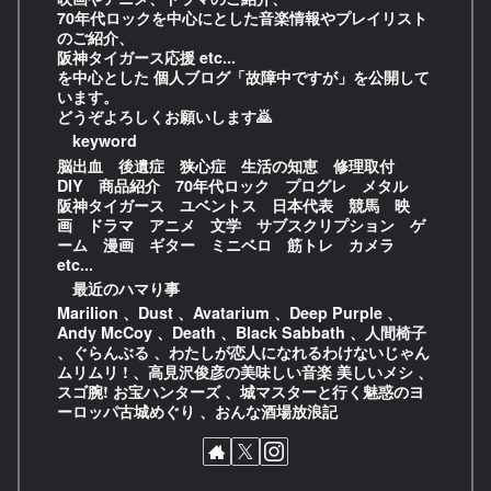
70年代ロックを中心にとした音楽情報やプレイリスト
のご紹介、
阪神タイガース応援 etc...
を中心とした 個人ブログ「故障中ですが」を公開して
います。
どうぞよろしくお願いします🙇
keyword
脳出血 後遺症 狭心症 生活の知恵 修理取付
DIY 商品紹介 70年代ロック プログレ メタル
阪神タイガース ユベントス 日本代表 競馬 映
画 ドラマ アニメ 文学 サブスクリプション ゲ
ーム 漫画 ギター ミニベロ 筋トレ カメラ
etc...
最近のハマり事
Marilion 、Dust 、Avatarium 、Deep Purple 、
Andy McCoy 、Death 、Black Sabbath 、人間椅子
、ぐらんぶる 、わたしが恋人になれるわけないじゃん
ムリムリ ! 、高見沢俊彦の美味しい音楽 美しいメシ 、
スゴ腕! お宝ハンターズ 、城マスターと行く魅惑のヨ
ーロッパ古城めぐり 、おんな酒場放浪記