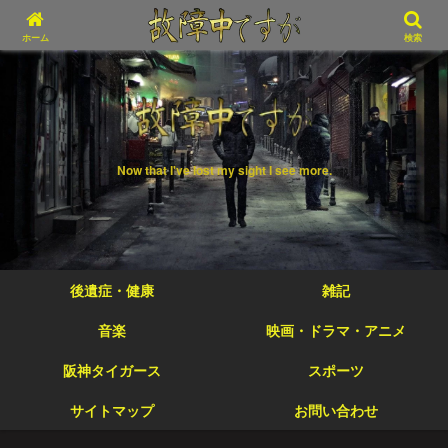
ホーム
検索
Now that I've lost my sight I see more.
後遺症・健康
雑記
音楽
映画・ドラマ・アニメ
阪神タイガース
スポーツ
サイトマップ
お問い合わせ