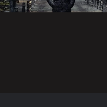
スポーツ
映画・ドラマ・アニメ
音楽
スマホを閉じ
みじかくも美
過ち色の記憶
関
て深呼吸
しく燃え
い
音楽
音楽
映画・ドラマ・アニメ
2022年 BEST
人助けでも悪
藤
哀愁のドッグ
ALBUM
事は悪事
待
ス