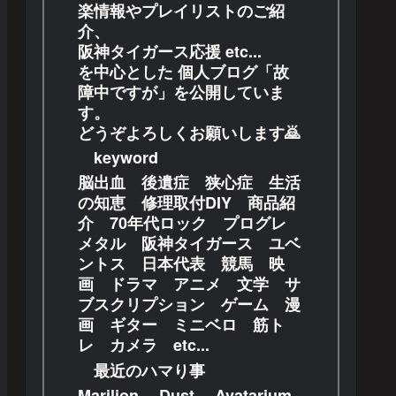
楽情報やプレイリストのご紹
介、
阪神タイガース応援 etc...
を中心とした 個人ブログ「故
障中ですが」を公開していま
す。
どうぞよろしくお願いします🙇
keyword
脳出血 後遺症 狭心症 生活
の知恵 修理取付DIY 商品紹
介 70年代ロック プログレ
メタル 阪神タイガース ユベ
ントス 日本代表 競馬 映
画 ドラマ アニメ 文学 サ
ブスクリプション ゲーム 漫
画 ギター ミニベロ 筋ト
レ カメラ etc...
最近のハマり事
Marilion 、Dust 、Avatarium