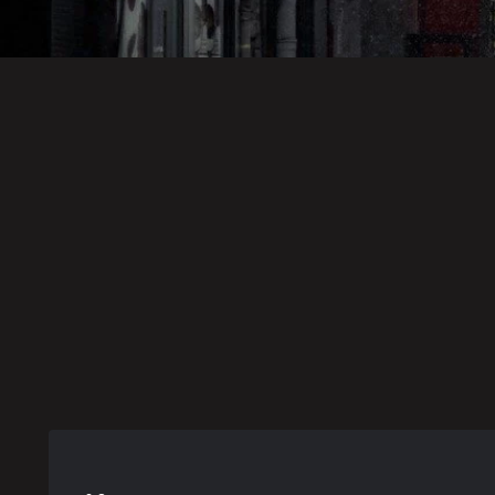
雑記
映画・ドラマ・アニメ
映画・ドラマ・アニメ
イジメトオナ
異世界恋愛奪
カレンダー·キ
ジ２
回作戦
ラー
後遺症・健康
映画・ドラマ・アニメ
阪神タイガース
方麻痺者と高
愛とは決して
切り札の使い
齢者 / EMSの
後悔しないこ
方
効果は？
と