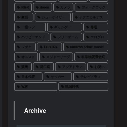
R&R
doom
カメラ
フォークロック
商品
シューゲイザー
テクニカルデス
一眼レフ
ギャルゲー
修理
ハッピーエンド
フリーゲーム
エログロ
レゲエ
LGBTQ+
amazon prime music
オススメ
メジャーリーグ
科学物質過敏症
競馬
厨二病
アジアドラマ
お笑い
日本代表
サッカー
テレビドラマ
W杯
戦国時代
Archive