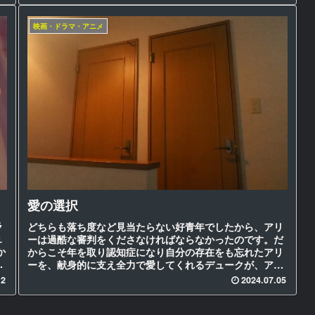
映画・ドラマ・アニメ
愛の選択
ラ
どちらも落ち度など見当たらない好青年でしたから、アリ
ュ
ーは過酷な審判をくださなければならなかったのです。だ
か
からこそ年を取り認知症になり自分の存在をも忘れたアリ
の
ーを、献身的に支え全力で愛してくれるデュークが、アリ
ーが選んだ人で良かったと思えるのです。ベターな選択が
12
2024.07.05
出来た、と。