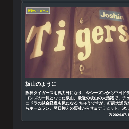
阪神タイガース
板山のように
阪神タイガースを戦力外になり、今シーズンから中日ド
ゴンズの一員となった板山。最近の板山の大活躍で、チ
ニドラの試合経過も気になる ちゅうですが、好調大瀬良
らホームラン、翌日抑えの栗林からサヨナラヒット、次
試合でも負けはしましたが、１点...
2024.07.