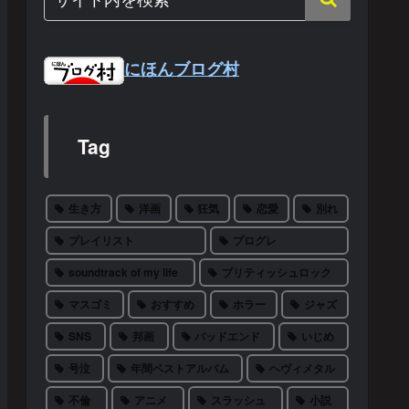
にほんブログ村
Tag
生き方
洋画
狂気
恋愛
別れ
プレイリスト
プログレ
soundtrack of my life
ブリティッシュロック
マスゴミ
おすすめ
ホラー
ジャズ
SNS
邦画
バッドエンド
いじめ
号泣
年間ベストアルバム
ヘヴィメタル
不倫
アニメ
スラッシュ
小説