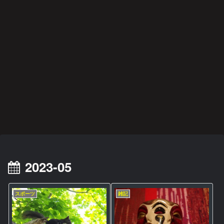
スポーツ
後遺症・健康
映画・ドラマ・アニメ
映画・ドラマ・アニメ
映画・ドラマ・アニメ
阪神タイガース
映画・ドラマ・アニメ
悲運
身
何が
人助
異世
藤川
関心
のマ
体、
彼女
けで
界恋
監督
領域
イヒ
故障
をさ
も悪
愛奪
に期
につ
ーロ
中で
うさ
事は
回作
待
いて
ー
す
せた
悪事
戦
か
雑記
音楽
後遺症・健康
スポーツ
映画・ドラマ・アニメ
映画・ドラマ・アニメ
音楽
イジ
方麻
スマ
愛と
みじ
21世
哀愁
メト
痺者
ホを
は決
かく
紀の
のド
オナ
と高
閉じ
して
も美
プロ
ッグ
ジ２
齢者
て深
後悔
しく
グレ
ス
/
呼吸
しな
燃え
好盤
EMS
いこ
音楽
音楽
映画・ドラマ・アニメ
阪神タイガース
の効
と
果
過ち
2022
カレ
切り
は？
色の
年
ンダ
札の
記憶
BES
ー·キ
使い
T
ラー
方
ALB
UM
2023-05
スポーツ
雑記