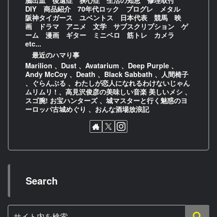
脳出血 後遺症 狭心症 生活の知恵 修理取付
DIY 商品紹介 70年代ロック プログレ メタル
阪神タイガース ユベントス 日本代表 競馬 映
画 ドラマ アニメ 文学 サブスクリプション ゲ
ーム 漫画 ギター ミニベロ 筋トレ カメラ
etc...
最近のハマり事
Marilion 、Dust 、Avatarium 、Deep Purple 、
Andy McCoy 、Death 、Black Sabbath 、人間椅子
、ぐらんぶる 、わたしが恋人になれるわけないじゃん
ムリムリ ! 、高見沢俊彦の美味しい音楽 美しいメシ 、
スゴ腕! お宝ハンターズ 、城マスターと行く魅惑のヨ
ーロッパ古城めぐり 、おんな酒場放浪記
Search