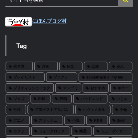
にほんブログ村
Tag
生き方
洋画
狂気
恋愛
別れ
プレイリスト
プログレ
soundtrack of my life
ブリティッシュロック
マスゴミ
おすすめ
ホラー
ジャズ
SNS
邦画
バッドエンド
いじめ
号泣
年間ベストアルバム
ヘヴィメタル
不倫
アニメ
スラッシュ
小説
R&R
doom
カメラ
フォークロック
商品
シューゲイザー