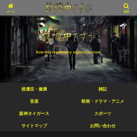
ホーム
検索
Now that I've lost my sight I see more.
後遺症・健康
雑記
音楽
映画・ドラマ・アニメ
阪神タイガース
スポーツ
サイトマップ
お問い合わせ