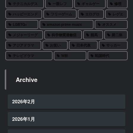
テクニカルデス
一眼レフ
ギャルゲー
修理
ハッピーエンド
フリーゲーム
エログロ
レゲエ
LGBTQ+
amazon prime music
オススメ
メジャーリーグ
科学物質過敏症
競馬
厨二病
アジアドラマ
お笑い
日本代表
サッカー
テレビドラマ
W杯
戦国時代
Archive
2026年2月
2026年1月