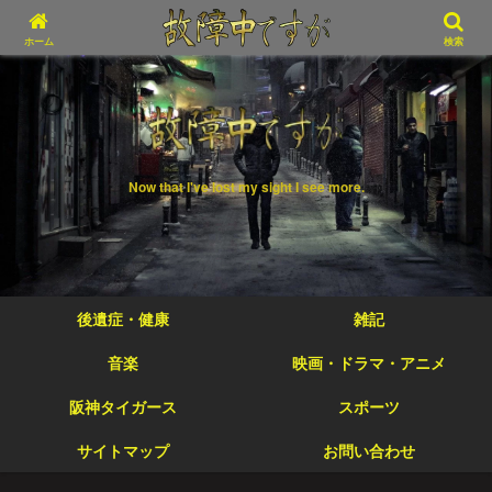
ホーム
検索
Now that I've lost my sight I see more.
後遺症・健康
雑記
音楽
映画・ドラマ・アニメ
阪神タイガース
スポーツ
サイトマップ
お問い合わせ