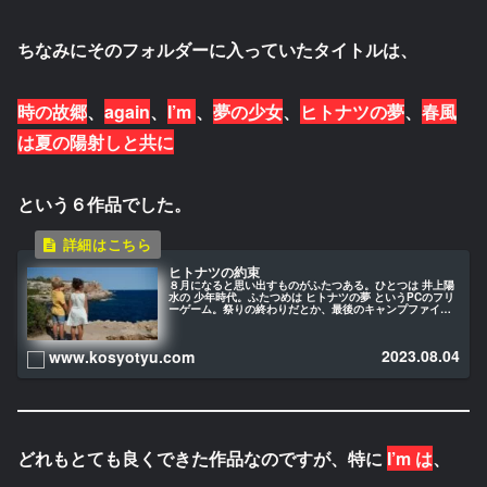
ちなみにそのフォルダーに入っていたタイトルは、
時の故郷
、
again
、
I’m
、
夢の少女
、
ヒトナツの夢
、
春風
は夏の陽射しと共に
という６作品でした。
ヒトナツの約束
８月になると思い出すものがふたつある。ひとつは 井上陽
水の 少年時代。ふたつめは ヒトナツの夢 というPCのフリ
ーゲーム。祭りの終わりだとか、最後のキャンプファイヤ
ーだとか、最後の盛り上がりが終わり急に淋しくなるや
つ。そういう夏の物語が ヒトナツの夢 。
2023.08.04
www.kosyotyu.com
どれもとても良くできた作品なのですが、特に
I’m
は
、