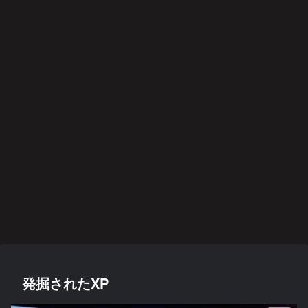
雑記
映画・ドラマ・アニメ
後遺症・健康
阪神タイガース
映画・ドラマ・アニメ
スポーツ
音楽
イジ
異世
方麻
藤川
愛と
スマ
2022
メト
界恋
痺者
監督
は決
ホを
年
オナ
愛奪
と高
に期
して
閉じ
BES
ジ２
回作
齢者
待
後悔
て深
T
戦
/
しな
呼吸
ALB
EMS
いこ
UM
映画・ドラマ・アニメ
映画・ドラマ・アニメ
音楽
映画・ドラマ・アニメ
音楽
スポーツ
後遺症・健康
の効
と
果
何が
みじ
21世
人助
悲運
身
哀愁
は？
彼女
かく
紀の
けで
のマ
体、
のド
をさ
も美
プロ
も悪
イヒ
故障
ッグ
うさ
しく
グレ
事は
ーロ
中で
ス
せた
燃え
好盤
悪事
ー
す
か
音楽
阪神タイガース
過ち
切り
色の
札の
記憶
使い
方
映画・ドラマ・アニメ
映画・ドラマ・アニメ
関心
カレ
領域
ンダ
につ
ー·キ
いて
ラー
発掘されたXP