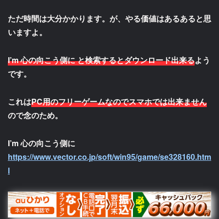
ただ時間は大分かかります。が、やる価値はあるあると思
いますよ。
I’m 心の向こう側に
と検索するとダウンロード出来る
よう
です。
これは
PC用のフリーゲームなのでスマホでは出来ません
ので念のため。
I’m 心の向こう側に
https://www.vector.co.jp/soft/win95/game/se328160.htm
l