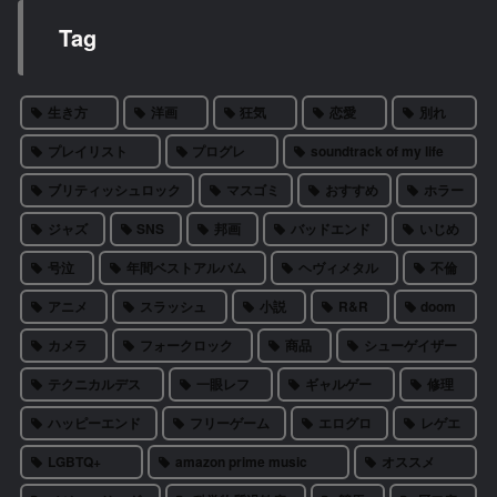
Tag
生き方
洋画
狂気
恋愛
別れ
プレイリスト
プログレ
soundtrack of my life
ブリティッシュロック
マスゴミ
おすすめ
ホラー
ジャズ
SNS
邦画
バッドエンド
いじめ
号泣
年間ベストアルバム
ヘヴィメタル
不倫
アニメ
スラッシュ
小説
R&R
doom
カメラ
フォークロック
商品
シューゲイザー
テクニカルデス
一眼レフ
ギャルゲー
修理
ハッピーエンド
フリーゲーム
エログロ
レゲエ
LGBTQ+
amazon prime music
オススメ