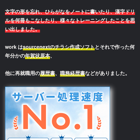
文字の形を忘れ、ひらがなをノートに書いたり、漢字ドリ
ルを何冊もこなしたり、様々なトレーニングしたことを思
い出しました。
work
は
sourcenextのチラシ作成ソフト
とそれで作った何
年分かの
年賀状原本
、
他に再就職用の
履歴書
、
職務経歴書
などがありました。