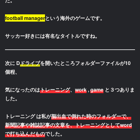
た。
football manager
という海外のゲームです。
サッカー好きには有名なタイトルですね。
次に D
ドライブ
を開いたところフォルダーファイルが10
個程、
気になったのは
トレーニング
、
work
,
game
と３つありま
した。
トレーニング
は私が
脳出血で倒れた時のフォルダーで、
新聞記事や雑誌記事の文章を、トレーニングとしてword
で打ち込んだもの
でした。