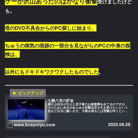
ゲーが沢山あったのはかなり衝撃
受けましたけど
も。
母のDVD不具合からのPC探しに始まり、
ちゅうの病気の痕跡の一部分を見ながらのPCの中身の探
検は、
以外にもドキドキワクワクしたものでした
。
七難八苦の貯金
鹿介は自分が仕えた尼子家のお家復興を企てるのですが、
そのために自分があらゆる苦難厄災を引き受けたいという
旨を三日月に願います。大業を得るには苦難が伴うという
ことでしょう。願わくは、我に七難八苦を与え給え。no
pain,no gain.
2022.08.28
www.kosyotyu.com