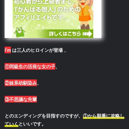
I’m
は三人のヒロインが登場 、
①同級生の活発な女の子
、
②妹系幼馴染み
、
③不思議な先輩
とのエンディングを目指すのですが、
①から順番に攻略し
ていく
といいです。