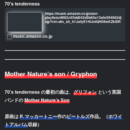
70′s tenderness
https://music.amazon.co.jp/user-
playlists/dff82cff3dd042d5b65e13afe594662dj
ajp?ref=dm_sh_h1JafyE1HiJniQH0iheKZkiSR
music.amazon.co.jp
Mother Nature’s son / Gryphon
70’s tenderness の最初の曲は、
グリフォン
という英国
バンドの
Mother Nature’s Son
原曲は
P. マッカートニー
作の
ビートルズ
作品。（
ホワイ
トアルバム
収録）