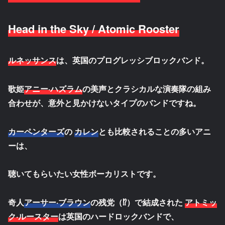
Head in the Sky / Atomic Rooster
ルネッサンス
は、英国のプログレッシブロックバンド。
歌姫
アニー·ハズラム
の美声とクラシカルな演奏隊の組み
合わせが、意外と見かけないタイプのバンドですね。
カーペンターズ
の
カレン
とも比較されることの多いアニ
ーは、
聴いてもらいたい女性ボーカリストです。
奇人
アーサー·ブラウン
の残党（⁉）で結成された
アトミッ
ク·ルースター
は英国のハードロックバンドで、