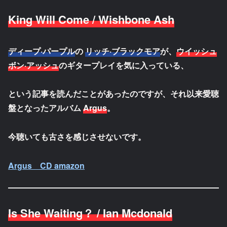
King Will Come / Wishbone Ash
ディープ·パープル
の
リッチ·ブラックモア
が、
ウイッシュ
ボン·アッシュ
のギタープレイを気に入っている、
という記事を読んだことがあったのですが、それ以来愛聴
盤となったアルバム
Argus
。
今聴いても古さを感じさせないです。
Argus CD amazon
Is She Waiting？ / Ian Mcdonald