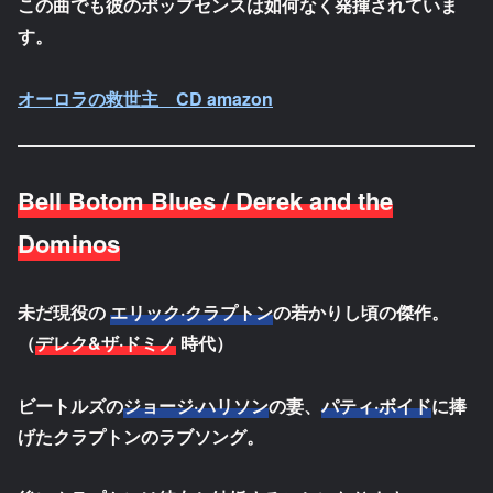
この曲でも彼のポップセンスは如何なく発揮されていま
す。
オーロラの救世主 CD amazon
Bell Botom Blues / Derek and the
Dominos
未だ現役の
エリック·クラプトン
の若かりし頃の傑作。
（
デレク&ザ·ドミノ
時代）
ビートルズの
ジョージ·ハリソン
の妻、
パティ·ボイド
に捧
げたクラプトンのラブソング。