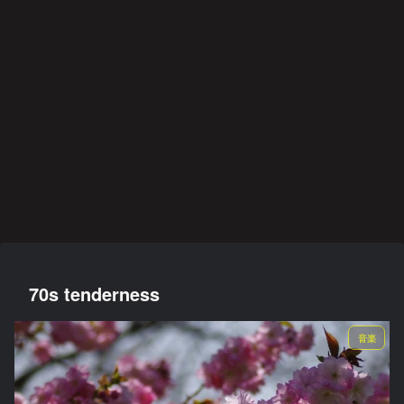
阪神タイガース
雑記
映画・ドラマ・アニメ
映画・ドラマ・アニメ
音楽
阪神タイガース
音楽
藤川
イジ
異世
みじ
2022
切り
哀愁
監督
メト
界恋
かく
年
札の
のド
に期
オナ
愛奪
も美
BES
使い
ッグ
待
ジ２
回作
しく
T
方
ス
戦
燃え
ALB
UM
スポーツ
音楽
映画・ドラマ・アニメ
スポーツ
後遺症・健康
音楽
後遺症・健康
悲運
過ち
何が
スマ
方麻
21世
身
のマ
色の
彼女
ホを
痺者
紀の
体、
イヒ
記憶
をさ
閉じ
と高
プロ
故障
ーロ
うさ
て深
齢者
グレ
中で
ー
せた
呼吸
/
好盤
す
か
EMS
映画・ドラマ・アニメ
映画・ドラマ・アニメ
映画・ドラマ・アニメ
映画・ドラマ・アニメ
の効
果
カレ
関心
愛と
人助
は？
ンダ
領域
は決
けで
ー·キ
につ
して
も悪
ラー
いて
後悔
事は
しな
悪事
いこ
と
70s tenderness
音楽