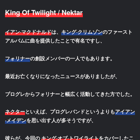
King Of Twilight / Nektar
イアン·マクドナルド
は、
キング·クリムゾン
のファースト
アルバムに曲を提供したことで有名ですし、
フォリナー
の創設メンバーの一人でもあります。
最近お亡くなりになったニュースがありましたが、
プログレからフォリナーと幅広く活動してきた方でした。
ネクター
といえば、プログレバンドというよりも
アイアン
·メイデン
を思い出す人が多そうですが、
彼らが、今回の
キング·オブ·トワイライト
をカバーしたこ