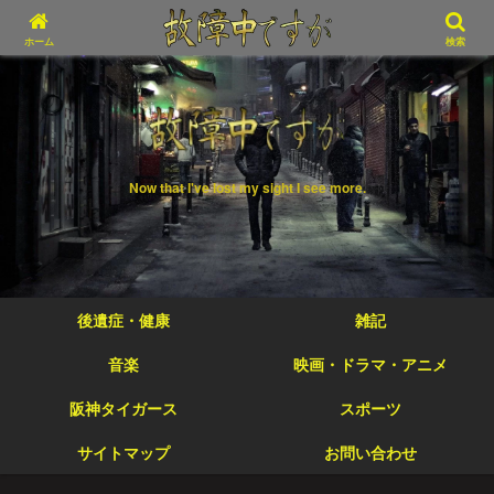
ホーム
検索
Now that I've lost my sight I see more.
後遺症・健康
雑記
音楽
映画・ドラマ・アニメ
阪神タイガース
スポーツ
サイトマップ
お問い合わせ