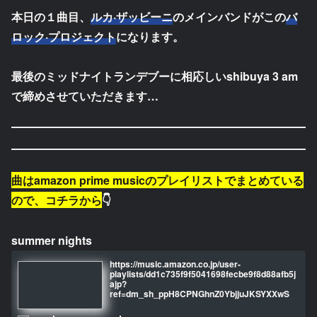
本日の１曲目、
ルカ·ザッビーニ
のメインバンドがこの
バ
ロック·プロジェクト
になります。
最後のミッドナイトランデブーに相応しいshibuya 3 am
で締めさせていただきます…
曲はamazon prime musicのプレイリストでまとめている
ので、コチラから
👇
summer nights
https://music.amazon.co.jp/user-
playlists/dd1c735f9f5041698fecbe9f8d88afb5j
ajp?
ref=dm_sh_ppH8CPNGhnZ0YbjjuJKSYXXwS