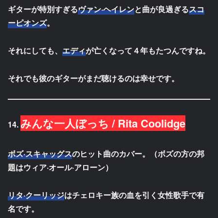
ギターが特別すぎる
ヴァン
·
ヘイレン
と曲が良過ぎる
スコ
ーピオンズ
。
それにしても、
エディ
が亡くなって４年もたつんですね。
それでも彼のギターがまだ聴けるのは幸せです。
みんな一人ぼっち / Rita Coolidge
14.
ボズ·スキャッグス
のヒット曲のカバー。（ボズの方の邦
題はウィア·オール·アローン）
リタ·クーリッジ
はチェロキー族の血を引く女性歌手で有
名です。