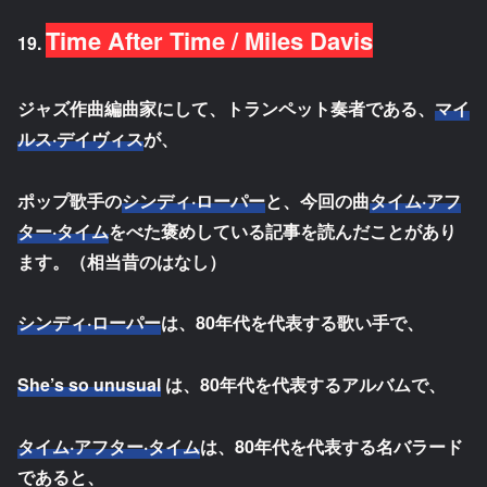
Time After Time / Miles Davis
19.
ジャズ作曲編曲家にして、トランペット奏者である、
マイ
ルス·デイヴィス
が、
ポップ歌手の
シンディ·ローパー
と、今回の曲
タイム·アフ
ター·タイム
をべた褒めしている記事を読んだことがあり
ます。（相当昔のはなし）
シンディ·ローパー
は、80年代を代表する歌い手で、
She’s so unusual
は、80年代を代表するアルバムで、
タイム·アフター·タイム
は、80年代を代表する名バラード
であると、