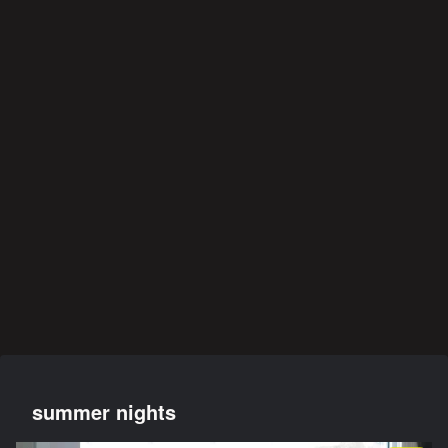
映画・ドラマ・アニメ
音楽
雑記
映画・ドラマ・アニメ
後遺症・健康
音楽
映画・ドラマ・アニメ
愛と
21世
イジ
異世
方麻
関心
哀愁
は決
紀の
メト
界恋
痺者
領域
のド
して
プロ
オナ
愛奪
と高
につ
ッグ
後悔
グレ
ジ２
回作
齢者
いて
ス
しな
好盤
戦
/
いこ
EMS
阪神タイガース
と
の効
果
藤川
は？
監督
に期
待
スポーツ
音楽
後遺症・健康
阪神タイガース
音楽
スポーツ
映画・ドラマ・アニメ
スマ
2022
身
切り
過ち
悲運
みじ
ホを
年
体、
札の
色の
のマ
かく
閉じ
BES
故障
使い
記憶
イヒ
も美
て深
T
中で
方
ーロ
しく
呼吸
ALB
す
ー
燃え
UM
映画・ドラマ・アニメ
映画・ドラマ・アニメ
映画・ドラマ・アニメ
人助
カレ
何が
けで
ンダ
彼女
も悪
ー·キ
をさ
事は
ラー
うさ
悪事
せた
か
summer nights