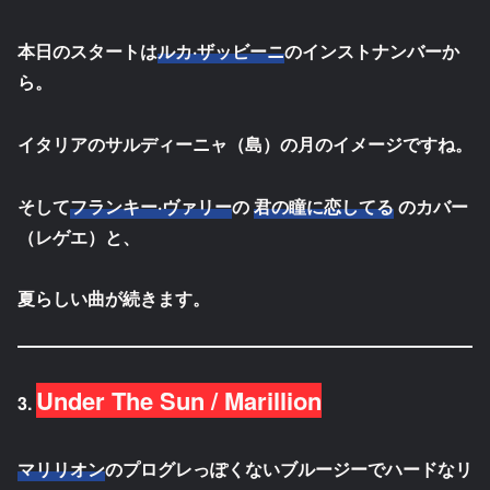
本日のスタートは
ルカ·ザッビーニ
のインストナンバーか
ら。
イタリアのサルディーニャ（島）の月のイメージですね。
そして
フランキー·ヴァリー
の
君の瞳に恋してる
のカバー
（レゲエ）と、
夏らしい曲が続きます。
Under The Sun / Marillion
3.
マリリオン
のプログレっぽくないブルージーでハードなリ