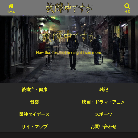
ホーム
検索
Now that I've lost my sight I see more.
後遺症・健康
雑記
音楽
映画・ドラマ・アニメ
阪神タイガース
スポーツ
サイトマップ
お問い合わせ