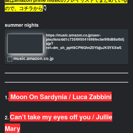
ので、コチラから
👇
summer nights
https://music.amazon.co.jp/user-
playlists/dd1c735f9f5041698fecbe9f8d88afb5j
ajp?
ref=dm_sh_ppH8CPNGhnZ0YbjjuJKSYXXwS
music.amazon.co.jp
Moon On Sardynia / Luca Zabbini
1.
Can’t take my eyes off you / Jullie
2.
Mary