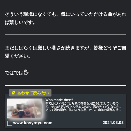
そういう環境になくても、気にいっていただける曲があれ
ば嬉しいです。
まだしばらくは厳しい暑さが続きますが、皆様どうぞご自
愛ください。
ではでは🖐️
Who made thee?
羊ではない“何か”と対象の存在をおぼろげにしているの
で、それが 善のリトルラムなのか、悪のティグレなのか。
そして悪の場合、羊のような悪、から、山羊の頭部を持つ
バフォメット が自然と頭に浮かんできたのです。ラムの紹
介文を見て、こんなことを思いながら映画の視聴を始めた
のでした。
2024.03.08
www.kosyotyu.com