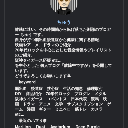
ちゅう
雑踏に迷い、その時間軸から転げ落ちた刹那のブロガ
ー ちゅう です。
自身が持つ脳出血後遺症から健康に関する情報、
映画やアニメ、ドラマのご紹介、
70年代ロックを中心にとした音楽情報やプレイリスト
のご紹介、
阪神タイガース応援 etc...
を中心とした 個人ブログ「故障中ですが」を公開して
います。
どうぞよろしくお願いします🙇
keyword
脳出血 後遺症 狭心症 生活の知恵 修理取付
DIY 商品紹介 70年代ロック プログレ メタル
阪神タイガース ユベントス 日本代表 競馬 映
画 ドラマ アニメ 文学 サブスクリプション ゲ
ーム 漫画 ギター ミニベロ 筋トレ カメラ
etc...
最近のハマり事
Marilion 、Dust 、Avatarium 、Deep Purple 、