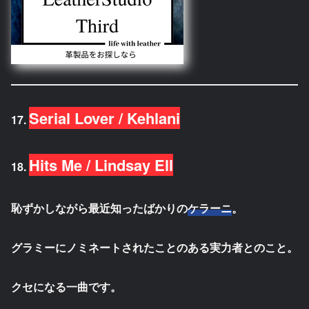
Serial Lover / Kehlani
17.
Hits Me / Lindsay Ell
18.
恥ずかしながら最近知ったばかりの
ケラーニ
。
グラミーにノミネートされたことのある実力者とのこと。
クセになる一曲です。