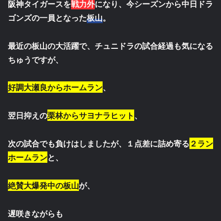
阪神タイガースを
戦力外
になり、今シーズンから中日ドラ
ゴンズの一員となった
板山
。
最近の板山の大活躍で、チュニドラの試合経過も気になる
ちゅうですが、
好調大瀬良からホームラン
、
翌日抑えの
栗林からサヨナラヒット
、
次の試合でも負けはしましたが、１点差に詰め寄る
２ラン
ホームラン
と、
絶賛大爆発中の板山
が、
遅咲きながらも