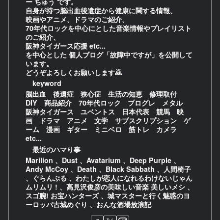
ー ちゅう です。
自身が持つ脳出血後遺症から健康に関する情報、
映画やアニメ、ドラマのご紹介、
70年代ロックを中心にとした音楽情報やプレイリスト
のご紹介、
阪神タイガース応援 etc...
を中心とした 個人ブログ「故障中ですが」を公開して
います。
どうぞよろしくお願いします🙇
keyword
脳出血 後遺症 狭心症 生活の知恵 修理取付
DIY 商品紹介 70年代ロック プログレ メタル
阪神タイガース ユベントス 日本代表 競馬 映
画 ドラマ アニメ 文学 サブスクリプション ゲ
ーム 漫画 ギター ミニベロ 筋トレ カメラ
etc...
最近のハマり事
Marilion 、Dust 、Avatarium 、Deep Purple 、
Andy McCoy 、Death 、Black Sabbath 、人間椅子
、ぐらんぶる 、わたしが恋人になれるわけないじゃん
ムリムリ ! 、高見沢俊彦の美味しい音楽 美しいメシ 、
スゴ腕! お宝ハンターズ 、城マスターと行く魅惑のヨ
ーロッパ古城めぐり 、おんな酒場放浪記