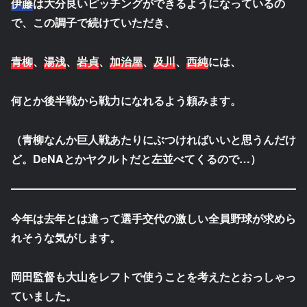
伊藤
は大分良いピッチングができるようになっているの
で、この調子で続けていただき、
青柳
、
湯浅
、
岩貞
、
加治屋
、
及川
、
西純
には、
何とか後半戦から戦力になれるよう頼みます。
（青柳なんか巨人戦あたりにぶつければいいと思うんだけ
ど。DeNAとかヤクルトだと左並べてくるので…）
今年は去年とは違って選手交代の激しい全員野球が求めら
れそうな気がします。
岡田監督も大山をレフトで使うことを考えたとおっしゃっ
ていました。