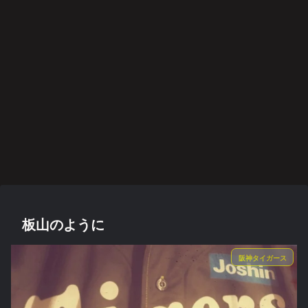
映画・ドラマ・アニメ
後遺症・健康
音楽
阪神タイガース
音楽
映画・ドラマ・アニメ
映画・ドラマ・アニメ
愛と
身
藤川
21世
みじ
カレ
哀愁
は決
体、
監督
紀の
かく
ンダ
のド
して
故障
に期
プロ
も美
ー·キ
ッグ
後悔
中で
待
グレ
しく
ラー
ス
しな
す
好盤
燃え
いこ
阪神タイガース
音楽
スポーツ
後遺症・健康
と
切り
過ち
悲運
方麻
札の
色の
のマ
痺者
使い
記憶
イヒ
と高
方
ーロ
齢者
ー
/
EMS
音楽
映画・ドラマ・アニメ
映画・ドラマ・アニメ
スポーツ
映画・ドラマ・アニメ
映画・ドラマ・アニメ
雑記
の効
果
2022
関心
異世
スマ
人助
何が
イジ
は？
年
領域
界恋
ホを
けで
彼女
メト
BES
につ
愛奪
閉じ
も悪
をさ
オナ
T
いて
回作
て深
事は
うさ
ジ２
ALB
戦
呼吸
悪事
せた
UM
か
板山のように
阪神タイガース