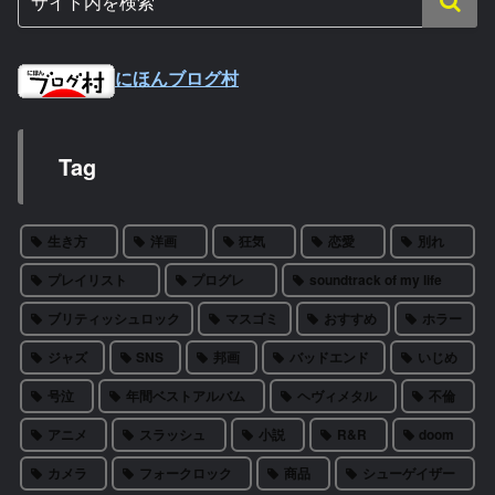
にほんブログ村
Tag
生き方
洋画
狂気
恋愛
別れ
プレイリスト
プログレ
soundtrack of my life
ブリティッシュロック
マスゴミ
おすすめ
ホラー
ジャズ
SNS
邦画
バッドエンド
いじめ
号泣
年間ベストアルバム
ヘヴィメタル
不倫
アニメ
スラッシュ
小説
R&R
doom
カメラ
フォークロック
商品
シューゲイザー