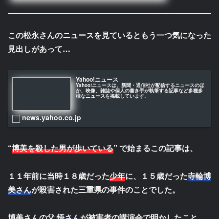
この松永さんのニュースを見ているともう一つ気になった
見出しがあって…
Yahoo!ニュース
Yahoo!ニュースは、新聞・通信社が配信するニュースのほ
か、映像、雑誌や個人の書き手が執筆する記事など多種多
様なニュースを掲載しています。
news.yahoo.co.jp
“
博美を殺した男が歩いている
” で始まるこの記事は、
１１年前に当時１８歳だった
少年
に、１５歳だった
寺輪博
美さん
が殺害された三重県の事件のことでした。
博美さんの父
悟さん
が被害者の講演会で明かしたこと