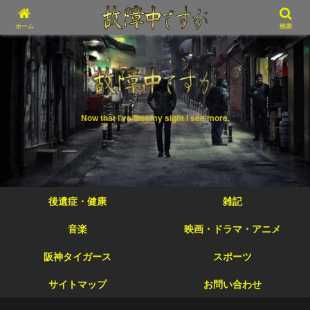
ホーム
検索
Now that I've lost my sight I see more.
後遺症・健康
雑記
音楽
映画・ドラマ・アニメ
阪神タイガース
スポーツ
サイトマップ
お問い合わせ