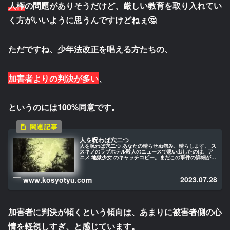
人権
の問題がありそうだけど、厳しい教育を取り入れてい
く方がいいように思うんですけどねぇ🤔
ただですね、少年法改正を唱える方たちの、
加害者よりの判決が多い
、
というのには100%同意です。
人を呪わば穴二つ
人を呪わば穴二つ あなたの晴らせぬ怨み、晴らします。 ス
スキノのラブホテル殺人のニュースで思い出したのは、ア
ニメ 地獄少女 のキャッチコピー。まだこの事件の詳細がハ
ッキリとは解らないけれども、もし復讐劇がこの事件の本
質なのであれば、正に 人を呪わば穴二つのやり切れない結
末ということになるのでしょうか。
2023.07.28
www.kosyotyu.com
加害者に判決が傾くという傾向は、あまりに被害者側の心
情を軽視しすぎ、と感じています。