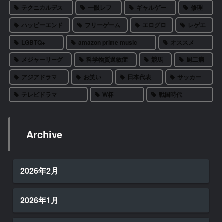
テクニカルデス
一眼レフ
ギャルゲー
修理
ハッピーエンド
フリーゲーム
エログロ
レゲエ
LGBTQ+
amazon prime music
オススメ
メジャーリーグ
科学物質過敏症
競馬
厨二病
アジアドラマ
お笑い
日本代表
サッカー
テレビドラマ
W杯
戦国時代
Archive
2026年2月
2026年1月