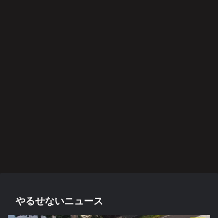
映画・ドラマ・アニメ
映画・ドラマ・アニメ
音楽
音楽
映画・ドラマ・アニメ
雑記
スポーツ
愛と
異世
21世
カレ
イジ
スマ
哀愁
は決
界恋
紀の
ンダ
メト
ホを
のド
して
愛奪
プロ
ー·キ
オナ
閉じ
ッグ
後悔
回作
グレ
ラー
ジ２
て深
ス
しな
戦
好盤
呼吸
いこ
スポーツ
映画・ドラマ・アニメ
後遺症・健康
と
悲運
みじ
方麻
のマ
かく
痺者
イヒ
も美
と高
ーロ
しく
齢者
ー
燃え
/
EMS
音楽
音楽
後遺症・健康
映画・ドラマ・アニメ
映画・ドラマ・アニメ
映画・ドラマ・アニメ
阪神タイガース
の効
果
過ち
2022
身
関心
何が
人助
切り
は？
色の
年
体、
領域
彼女
けで
札の
記憶
BES
故障
につ
をさ
も悪
使い
T
中で
いて
うさ
事は
方
ALB
す
せた
悪事
UM
か
阪神タイガース
藤川
監督
に期
待
やるせないニュース