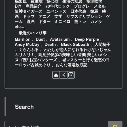
脳出血 後遺症 狭心症 生活の知恵 修理取付
DIY 商品紹介 70年代ロック プログレ メタル
阪神タイガース ユベントス 日本代表 競馬 映
画 ドラマ アニメ 文学 サブスクリプション ゲ
ーム 漫画 ギター ミニベロ 筋トレ カメラ
etc...
最近のハマり事
Marilion 、Dust 、Avatarium 、Deep Purple 、
Andy McCoy 、Death 、Black Sabbath 、人間椅子
、ぐらんぶる 、わたしが恋人になれるわけないじゃん
ムリムリ ! 、高見沢俊彦の美味しい音楽 美しいメシ 、
スゴ腕! お宝ハンターズ 、城マスターと行く魅惑のヨ
ーロッパ古城めぐり 、おんな酒場放浪記
Search