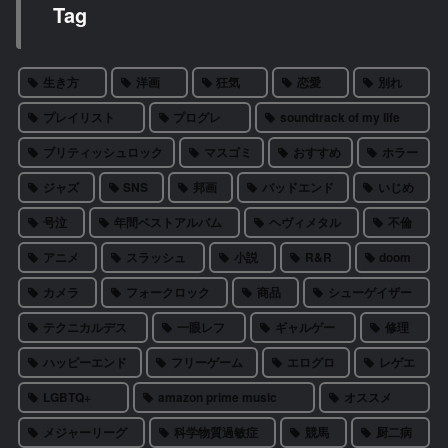
Tag
生き方
洋画
狂気
恋愛
別れ
プレイリスト
プログレ
soundtrack of my life
ブリティッシュロック
マスゴミ
おすすめ
ホラー
ジャズ
SNS
邦画
バッドエンド
いじめ
号泣
年間ベストアルバム
ヘヴィメタル
不倫
アニメ
スラッシュ
小説
R&R
doom
カメラ
フォークロック
商品
シューゲイザー
テクニカルデス
一眼レフ
ギャルゲー
修理
ハッピーエンド
フリーゲーム
エログロ
レゲエ
LGBTQ+
amazon prime music
オススメ
メジャーリーグ
科学物質過敏症
競馬
厨二病