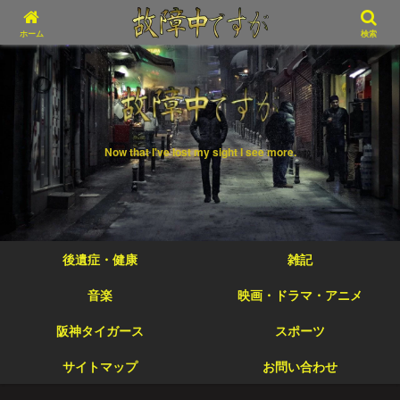
ホーム
検索
Now that I've lost my sight I see more.
後遺症・健康
雑記
音楽
映画・ドラマ・アニメ
阪神タイガース
スポーツ
サイトマップ
お問い合わせ