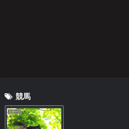
スポーツ
映画・ドラマ・アニメ
阪神タイガース
映画・ドラマ・アニメ
音楽
スポーツ
映画・ドラマ・アニメ
悲運
みじ
切り
カレ
21世
スマ
愛と
のマ
かく
札の
ンダ
紀の
ホを
は決
イヒ
も美
使い
ー·キ
プロ
閉じ
して
ーロ
しく
方
ラー
グレ
て深
後悔
ー
燃え
好盤
呼吸
しな
いこ
音楽
音楽
映画・ドラマ・アニメ
阪神タイガース
音楽
映画・ドラマ・アニメ
映画・ドラマ・アニメ
と
2022
何が
藤川
過ち
関心
人助
哀愁
年
彼女
監督
色の
領域
けで
のド
BES
をさ
に期
記憶
につ
も悪
ッグ
T
うさ
待
いて
事は
ス
ALB
せた
悪事
UM
か
映画・ドラマ・アニメ
後遺症・健康
後遺症・健康
雑記
異世
身
方麻
イジ
界恋
体、
痺者
メト
愛奪
故障
と高
オナ
回作
中で
齢者
ジ２
戦
す
/
EMS
の効
果
は？
競馬
スポーツ