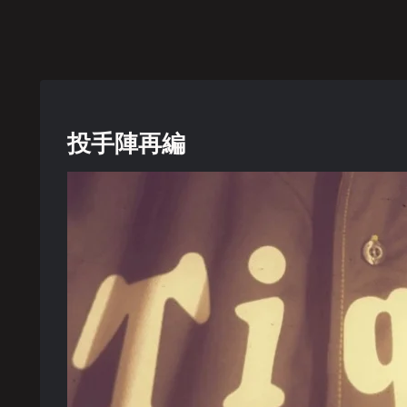
しく燃え
ーロー
後悔しないこ
と
投手陣再編