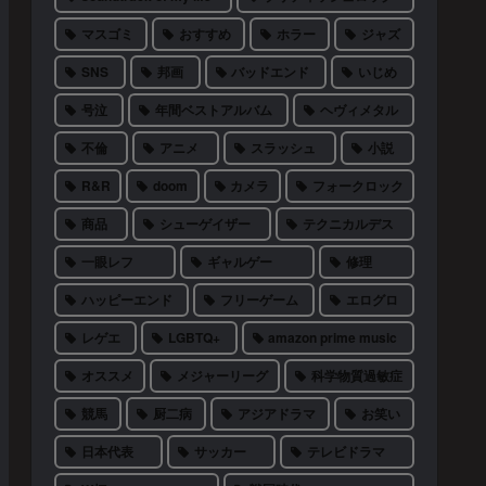
マスゴミ
おすすめ
ホラー
ジャズ
SNS
邦画
バッドエンド
いじめ
号泣
年間ベストアルバム
ヘヴィメタル
不倫
アニメ
スラッシュ
小説
R&R
doom
カメラ
フォークロック
商品
シューゲイザー
テクニカルデス
一眼レフ
ギャルゲー
修理
ハッピーエンド
フリーゲーム
エログロ
レゲエ
LGBTQ+
amazon prime music
オススメ
メジャーリーグ
科学物質過敏症
競馬
厨二病
アジアドラマ
お笑い
日本代表
サッカー
テレビドラマ