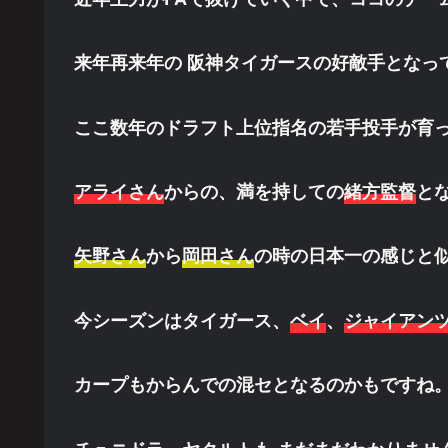
来年再来年の 阪神タイガースの好敵手となっ
ここ数年のドラフト上位指名の若手投手が育
アライさん
からの、満を持しての
緒方監督
と
矢野さん
から
岡田さん
の時の日本一の感じと
今シーズンはタイガース、
ベイ
、
ジャイアン
カープもからんでの混セとなるのかもですね