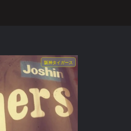
ALBUM
ラー
齢者 / EMSの
効果は？
阪神タイガース