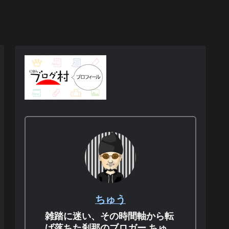
ちゅう
雑踏に迷い、その時間軸から転
げ落ちた刹那のブロガー ちゅ