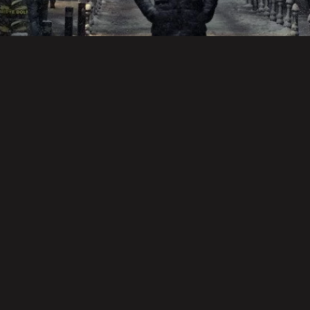
映画・ドラマ・アニメ
スポーツ
音楽
音
人助けでも悪
スマホを閉じ
2
哀愁のドッグ
事は悪事
て深呼吸
グ
ス
切
方
音楽
映画・ドラマ・アニメ
後遺症・健康
2022年 BEST
カレンダー·キ
方麻痺者と高