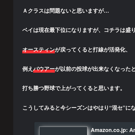
Ａクラスは問題ないと思いますが…
ベイは現在最下位になりますが、コチラは盛
オースティン
が戻ってくると打線が活発化、
例え
バウアー
が以前の投球が出来なくなった
打ち勝つ野球で上がってくると思います。
こうしてみると今シーズンはやはり“混セ”に
Amazon.co.jp: A