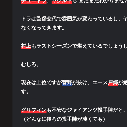
チュニドラ
、
ヤクルト
も まだまだわかりませ
ドラは監督交代で雰囲気が変わっているし、
なくなってきます。
村上
もラストシーズンで燃えているでしょう
むしろ、
現在は上位ですが
菅野
が抜け、エース
戸郷
が
す。
グリフィン
も不安なジャイアンツ投手陣だと
（どんなに後ろの投手陣が凄くても）