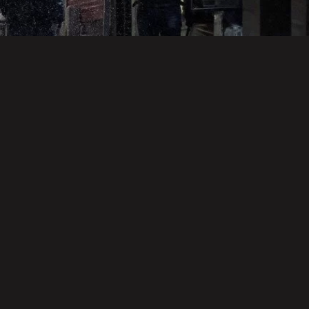
楽
映画・ドラマ・アニメ
雑記
1世紀のプロ
異世界恋愛奪
イジメトオナ
レ好盤
回作戦
ジ２
阪神タイガース
阪神タイガース
後遺症・健康
り札の使い
藤川監督に期
身体、故障中
待
です