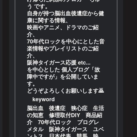
う です。
自身が持つ脳出血後遺症から健
康に関する情報、
映画やアニメ、ドラマのご紹
介、
70年代ロックを中心にとした音
楽情報やプレイリストのご紹
介、
阪神タイガース応援 etc...
を中心とした 個人ブログ「故
障中ですが」を公開していま
す。
どうぞよろしくお願いします🙇
keyword
脳出血 後遺症 狭心症 生活
の知恵 修理取付DIY 商品紹
介 70年代ロック プログレ
メタル 阪神タイガース ユベ
ントス 日本代表 競馬 映