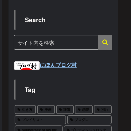
Search
にほんブログ村
Tag
生き方
洋画
狂気
恋愛
別れ
プレイリスト
プログレ
soundtrack of my life
ブリティッシュロック